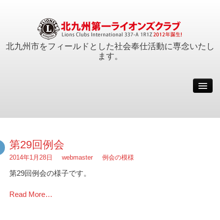
北九州市をフィールドとした社会奉仕活動に専念いたし
ます。
例会
会員
活動報告
クラブ概要
第29回例会
事務局
2014年1月28日
webmaster
例会の模様
サイトマップ
第29回例会の様子です。
会長メッセージ
Read More…