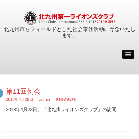
北九州市をフィールドとした社会奉仕活動に専念いたし
ます。
例会
会員
活動報告
クラブ概要
第11回例会
事務局
2013年4月25日
admin
例会の模様
サイトマップ
2013年4月23日、「北九州ライオンズクラブ」の訪問
会長メッセージ