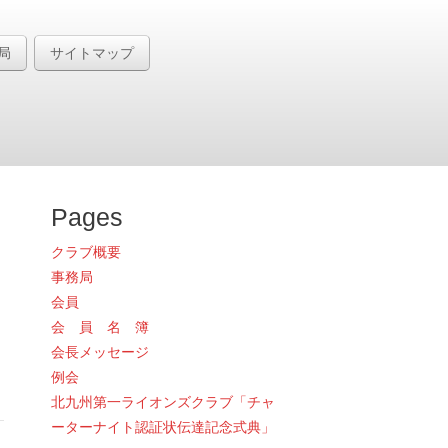
局
サイトマップ
Pages
クラブ概要
事務局
会員
会 員 名 簿
会長メッセージ
例会
北九州第一ライオンズクラブ「チャ
ーターナイト認証状伝達記念式典」