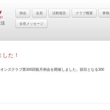
例会
会員
活動報告
クラブ概要
事務
仕活
会長メッセージ
ました！
イオンズクラブ第300回観月例会を開催しました。節目となる300