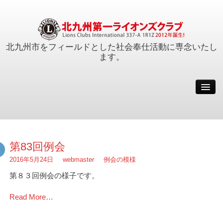
北九州市をフィールドとした社会奉仕活動に専念いたし
ます。
例会
会員
活動報告
クラブ概要
第83回例会
事務局
2016年5月24日
webmaster
例会の模様
サイトマップ
第８３回例会の様子です。
会長メッセージ
Read More…