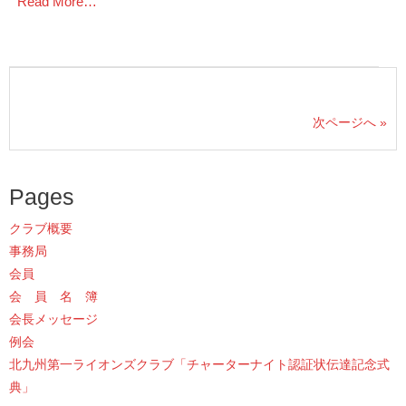
Read More…
次ページへ »
Pages
クラブ概要
事務局
会員
会 員 名 簿
会長メッセージ
例会
北九州第一ライオンズクラブ「チャーターナイト認証状伝達記念式
典」