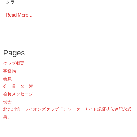
クラ
Read More…
Pages
クラブ概要
事務局
会員
会 員 名 簿
会長メッセージ
例会
北九州第一ライオンズクラブ「チャーターナイト認証状伝達記念式
典」