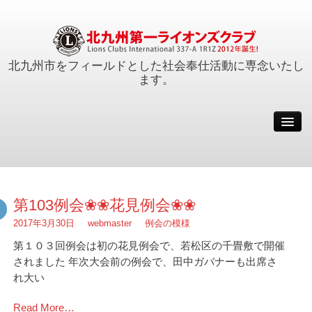
北九州市をフィールドとした社会奉仕活動に専念いたし
ます。
例会
会員
活動報告
クラブ概要
第103例会❀❀花見例会❀❀
事務局
2017年3月30日
webmaster
例会の模様
サイトマップ
第１０３回例会は初の花見例会で、若松区の千畳敷で開催
されました 年次大会前の例会で、田中ガバナーも出席さ
会長メッセージ
れ大い
Read More…