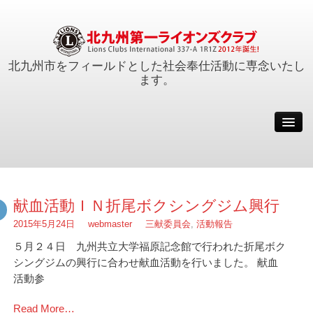
北九州市をフィールドとした社会奉仕活動に専念いたし
ます。
例会
会員
活動報告
クラブ概要
献血活動ＩＮ折尾ボクシングジム興行
事務局
2015年5月24日
webmaster
三献委員会
,
活動報告
サイトマップ
５月２４日 九州共立大学福原記念館で行われた折尾ボク
シングジムの興行に合わせ献血活動を行いました。 献血
会長メッセージ
活動参
Read More…