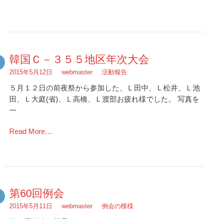
韓国Ｃ－３５５地区年次大会
2015年5月12日
webmaster
活動報告
５月１２日の前夜祭から参加した、Ｌ田中、Ｌ松井、Ｌ池
田、Ｌ大庭(省)、Ｌ高橋、Ｌ渡部お疲れ様でした。 写真を
一
Read More…
第60回例会
2015年5月11日
webmaster
例会の模様