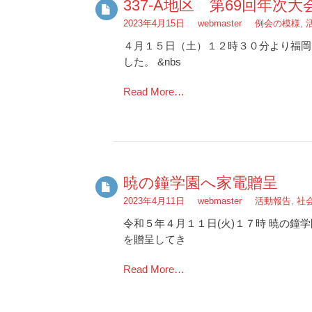
337-A地区 第69回年次大
2023年4月15日
webmaster
例会の模様
,
４月１５日（土）１２時３０分より福岡
した。 &nbs
Read More…
暁の鐘学園へ家電贈呈
2023年4月11日
webmaster
活動報告
,
社
令和５年４月１１日(火)１７時 暁の鐘
を贈呈してき
Read More…