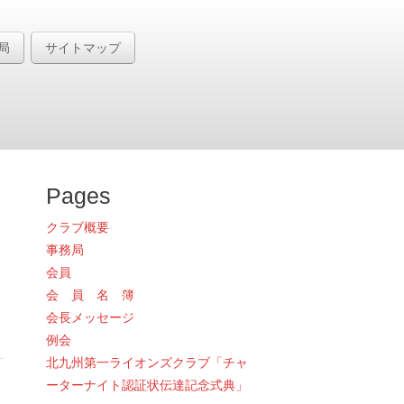
局
サイトマップ
Pages
クラブ概要
事務局
会員
会 員 名 簿
会長メッセージ
例会
北九州第一ライオンズクラブ「チャ
ーターナイト認証状伝達記念式典」