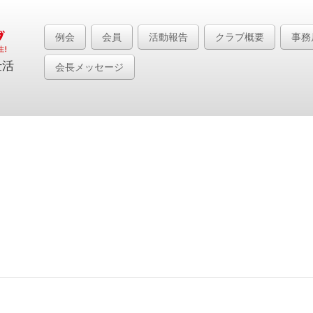
例会
会員
活動報告
クラブ概要
事務
仕活
会長メッセージ