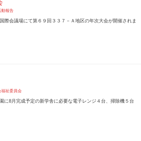
会
活動報告
国際会議場にて第６９回３３７－Ａ地区の年次大会が開催されま
会福祉委員会
学園に8月完成予定の新学舎に必要な電子レンジ４台、掃除機５台